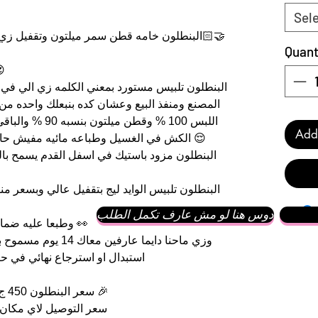
Sel
البنطلون خامه قطن سمر ميلتون وتقفيل زي م
Quant
البنطلون خامه 
البنطلون تلبيس مستورد بمعني الكلمه زي الي في ا
المصنع ومنفذ البيع وعشان كده بنبعلك واحده م
اللبس 100 % وقطن م
Add 
الكش في الغسيل وطباعه مائيه مفيش حاجه اسمها هتطلع ولو بعد 100 غسله 😌
البنطلون مزود باستيك في اسفل القدم يسمح با
البنطلون تلبيس الوايد ليج بتقفيل عالي وبسعر 
دوس هنا لو مش عارف تكمل الطلب
وطبعا عليه ضمان لان احنا الي بنصنع واحنا الي بنبيع 👀
استبدال او استرجاع نهائي في ح
سعر البنطلون 450 ج فقط بدلا من 490 ج لفتره محدوده 🎉
سعر التوصيل لاي مكان في مصر فق