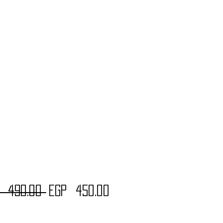
Regular
Sale
 490.00 
EGP 450.00
Price
Price