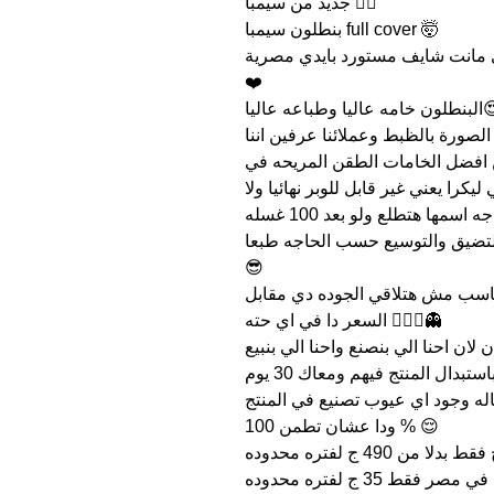
جديد من سيمبا 😵‍💫
بنطلون سيمبا full cover 🤯
انت شايف مستورد بايدي مصرية🤝🏻
❤️
عاليا وطباعه عاليا😍
لصورة بالظبط وعملائنا عرفين اننا
ن افضل الخامات الطقن المريحه في
يلتون بنسبه 90 % والباقي ليكرا يعني غير قابل للوبر نهائيا ولا
لتضيق والتوسيع حسب الحاجه طبعا
😎
مناسب مش هتلاقي الجوده دي مقابل
السعر دا في اي حته 🤷🏻‍♂️👻
وزي ماحنا دايما عارفين معاك 14 يوم مسموح باستبدال المنتج فيهم ومعاك 30 يوم
اله وجود اي عيوب تصنيع في المنتج
ودا عشان تطمن 100 % 😌
ط 35 ج لفتره محدوده