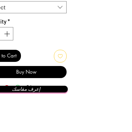
ect
ity
*
to Cart
Buy Now
إعرف مقاسك