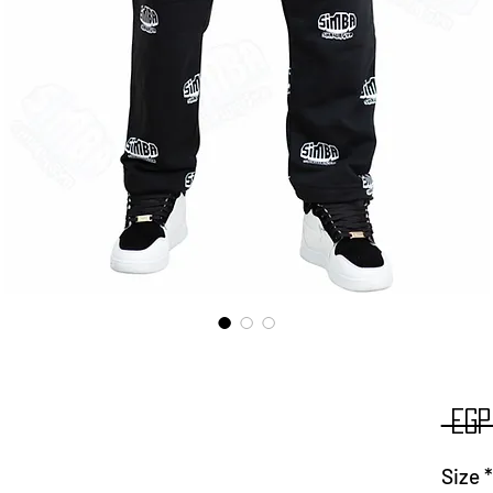
 EGP
BA)
Size
*