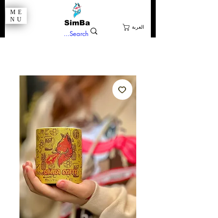
ME
NU
SimBa
العربة